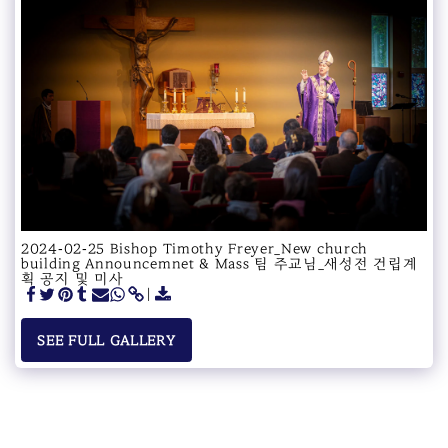
2024-02-25 Bishop Timothy Freyer_New church
building Announcemnet & Mass 팀 주교님_새성전 건립계
획 공지 및 미사
SEE FULL GALLERY