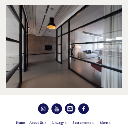
Home
About Us
Liturgy
Sacraments
More