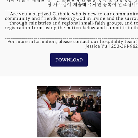
당 사무실에 제출해 주시면 등록이 완료됩니다.
________________________________________________________________
Are you a baptized Catholic who is new to our community 
community and friends seeking God in Irvine and the surro
through ministries and regional small-faith groups, and 
registration form using the button below and submit it to th
________________________________________________________________
For more information, please contact our hospitality team
Jessica Yu | 253-391-98
DOWNLOAD